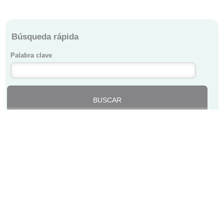
Búsqueda rápida
Palabra clave
Ver Solicitudes Voluntarios
COLEGIO DE MÉDICOS DE BIZKAIA ·
BIZKAIKO MEDIKUEN ELKARGOA
Lersundi, 9 - 1ª Planta - 48009 Bilbao · 94 435 47 00 ·
colegio@cmb.eus