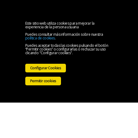
MENU
Inicio
Este sitio web utiliza cookies para mejorar la
experiencia de la persona usuaria
Puedes consultar más información sobre nuestra
Oficina
política de cookies
.
Puedes aceptar todas las cookies pulsando el botón
“Permitir cookies” o configurarlas o rechazar su uso
Solidaria
Ir a la
clicando "Configurar cookies".
del
Web
Configurar Cookies
CMB
del
Permitir cookies
CMB