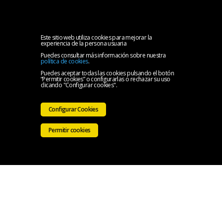
MENU
Inicio
Este sitio web utiliza cookies para mejorar la
experiencia de la persona usuaria
Puedes consultar más información sobre nuestra
Oficina
política de cookies
.
Puedes aceptar todas las cookies pulsando el botón
“Permitir cookies” o configurarlas o rechazar su uso
Solidaria
Ir a la
clicando "Configurar cookies".
del
Web
Configurar Cookies
CMB
del
Permitir cookies
CMB