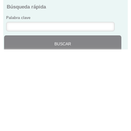
Búsqueda rápida
Palabra clave
Ver Solicitudes Voluntarios
COLEGIO DE MÉDICOS DE BIZKAIA ·
BIZKAIKO MEDIKUEN ELKARGOA
Lersundi, 9 - 1ª Planta - 48009 Bilbao · 94 435 47 00 ·
colegio@cmb.eus
Buscador
Mapa web
Acceso área privada