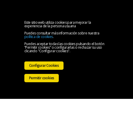
MENU
Inicio
Este sitio web utiliza cookies para mejorar la
experiencia de la persona usuaria
Puedes consultar más información sobre nuestra
Oficina
política de cookies
.
Puedes aceptar todas las cookies pulsando el botón
“Permitir cookies” o configurarlas o rechazar su uso
Solidaria
Ir a la
clicando "Configurar cookies".
del
Web
Configurar Cookies
CMB
del
Permitir cookies
CMB