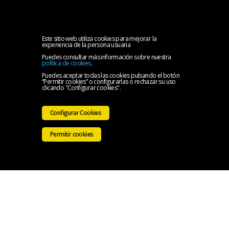
MENU
Inicio
Este sitio web utiliza cookies para mejorar la
experiencia de la persona usuaria
Puedes consultar más información sobre nuestra
Oficina
política de cookies
.
Puedes aceptar todas las cookies pulsando el botón
“Permitir cookies” o configurarlas o rechazar su uso
Solidaria
Ir a la
clicando "Configurar cookies".
del
Web
Configurar Cookies
CMB
del
Permitir cookies
CMB