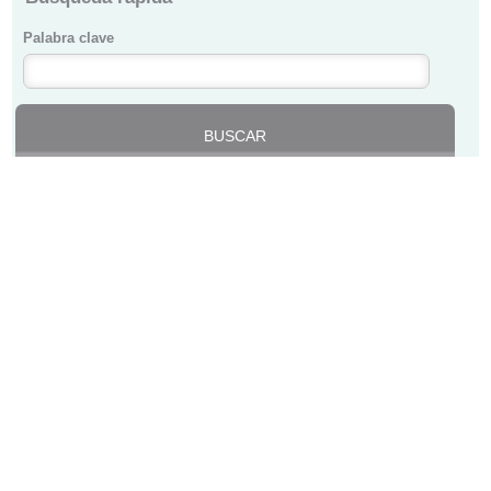
Palabra clave
Proyectos ejecutados
COLEGIO DE MÉDICOS DE BIZKAIA ·
BIZKAIKO MEDIKUEN ELKARGOA
Lersundi, 9 - 1ª Planta - 48009 Bilbao · 94 435 47 00 ·
colegio@cmb.eus
Buscador
Mapa web
Acceso área privada