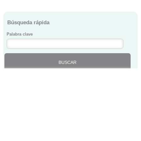
Búsqueda rápida
Palabra clave
Actividades Solidarias de nuestros Médicos
COLEGIO DE MÉDICOS DE BIZKAIA ·
BIZKAIKO MEDIKUEN ELKARGOA
Lersundi, 9 - 1ª Planta - 48009 Bilbao · 94 435 47 00 ·
colegio@cmb.eus