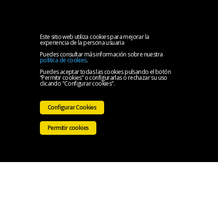
MENU
Inicio
Este sitio web utiliza cookies para mejorar la
experiencia de la persona usuaria
Puedes consultar más información sobre nuestra
Oficina
política de cookies
.
Puedes aceptar todas las cookies pulsando el botón
“Permitir cookies” o configurarlas o rechazar su uso
Solidaria
Ir a la
clicando "Configurar cookies".
del
Web
Configurar Cookies
CMB
del
Permitir cookies
CMB