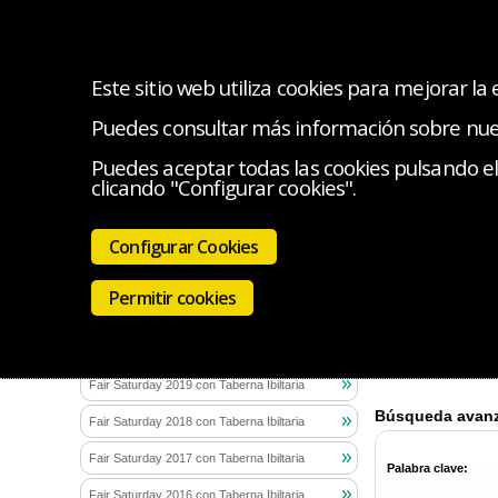
Este sitio web utiliza cookies para mejorar la
Puedes consultar más información sobre nu
INICIO
OFICINA SOLIDARIA DEL CMB
IR A L
Puedes aceptar todas las cookies pulsando el 
clicando "Configurar cookies".
Estás en:
Ofici
ONG y Asociaciones
Configurar Cookies
Iniciativa
ONG y Asociaciones con las que
colaboramos
Permitir cookies
En este apartado in
Proyectos ejecutados
Si quieres que te a
Actividades solidarias del CMB
pronto como lo rec
Fair Saturday 2019 con Taberna Ibiltaria
Fair Saturday 2018 con Taberna Ibiltaria
Fair Saturday 2017 con Taberna Ibiltaria
Palabra clave:
Fair Saturday 2016 con Taberna Ibiltaria