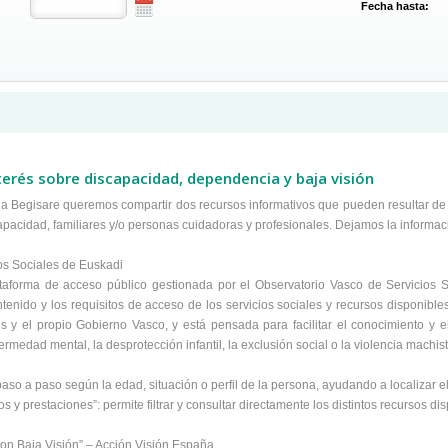
Fecha hasta:
terés sobre discapacidad, dependencia y baja visión
a Begisare queremos compartir dos recursos informativos que pueden resultar de u
pacidad, familiares y/o personas cuidadoras y profesionales. Dejamos la informac
os Sociales de Euskadi
ataforma de acceso público gestionada por el Observatorio Vasco de Servicios
tenido y los requisitos de acceso de los servicios sociales y recursos disponible
s y el propio Gobierno Vasco, y está pensada para facilitar el conocimiento y
ermedad mental, la desprotección infantil, la exclusión social o la violencia mach
 paso a paso según la edad, situación o perfil de la persona, ayudando a localizar
s y prestaciones”: permite filtrar y consultar directamente los distintos recursos di
on Baja Visión” – Acción Visión España