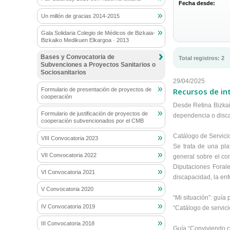
Fecha desde:
Un millón de gracias 2014-2015
Gala Solidaria Colegio de Médicos de Bizkaia-
Bizkaiko Medikuen Elkargoa · 2013
Bases y Convocatoria de
Total
registros
:
2
Subvenciones a Proyectos Sanitarios o
Sociosanitarios
29/04/2025
Recursos de in
Formulario de presentación de proyectos de
cooperación
Desde Retina Bizkai
Formulario de justificación de proyectos de
dependencia o disca
cooperación subvencionados por el CMB
Catálogo de Servici
VIII Convocatoria 2023
Se trata de una pl
VII Convocatoria 2022
general sobre el con
Diputaciones Forale
VI Convocatoria 2021
discapacidad, la enf
V Convocatoria 2020
“Mi situación”: guía
IV Convocatoria 2019
“Catálogo de servicio
III Convocatoria 2018
Guía “Conviviendo c