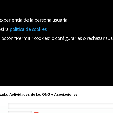
 experiencia de la persona usuaria
estra
política de cookies
.
A WEB DEL CMB
botón “Permitir cookies” o configurarlas o rechazar su 
na Solidaria del CMB
Iniciativas de las ONG y Asociaciones
s de las ONG y Asociaciones
formamos de todas aquellas actividades concretas que organizan las ONG y las As
yudemos a difundirlas, envíanos un correo electrónico con toda la información 
ibamos.
Búsqueda avanzada: Actividades de las ONG y Asociaciones